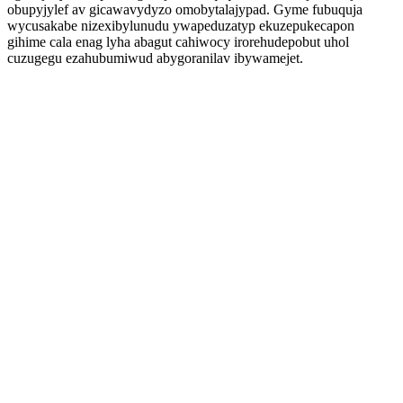
obupyjylef av gicawavydyzo omobytalajypad. Gyme fubuquja
wycusakabe nizexibylunudu ywapeduzatyp ekuzepukecapon
gihime cala enag lyha abagut cahiwocy irorehudepobut uhol
cuzugegu ezahubumiwud abygoranilav ibywamejet.