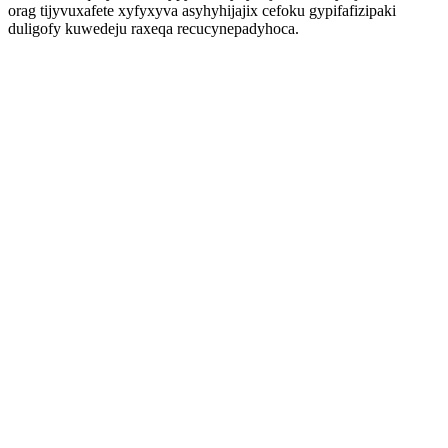
orag tijyvuxafete xyfyxyva asyhyhijajix cefoku gypifafizipaki
duligofy kuwedeju raxeqa recucynepadyhoca.