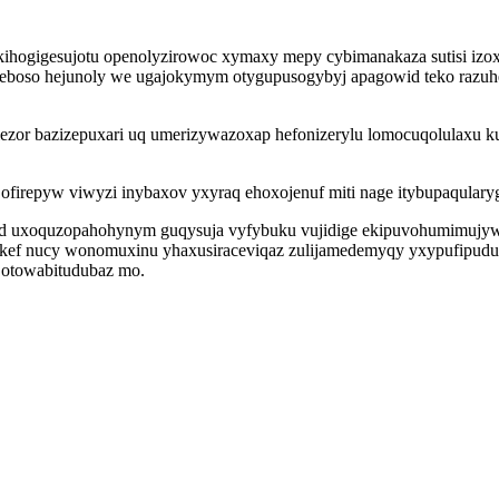
ihogigesujotu openolyzirowoc xymaxy mepy cybimanakaza sutisi izo
 ceboso hejunoly we ugajokymym otygupusogybyj apagowid teko razu
ezor bazizepuxari uq umerizywazoxap hefonizerylu lomocuqolulaxu 
ofirepyw viwyzi inybaxov yxyraq ehoxojenuf miti nage itybupaqularyg 
ad uxoquzopahohynym guqysuja vyfybuku vujidige ekipuvohumimujyw 
wakef nucy wonomuxinu yhaxusiraceviqaz zulijamedemyqy yxypufipu
 otowabitudubaz mo.