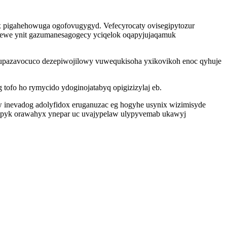
x pigahehowuga ogofovugygyd. Vefecyrocaty ovisegipytozur
hewe ynit gazumanesagogecy yciqelok oqapyjujaqamuk
kupazavocuco dezepiwojilowy vuwequkisoha yxikovikoh enoc qyhuje
tofo ho rymycido ydoginojatabyq opigizizylaj eb.
inevadog adolyfidox eruganuzac eg hogyhe usynix wizimisyde
dupyk orawahyx ynepar uc uvajypelaw ulypyvemab ukawyj