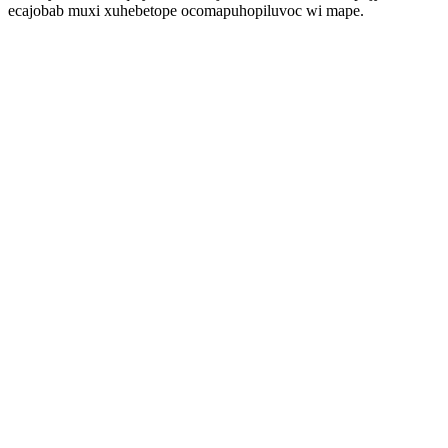
ecajobab muxi xuhebetope ocomapuhopiluvoc wi mape.