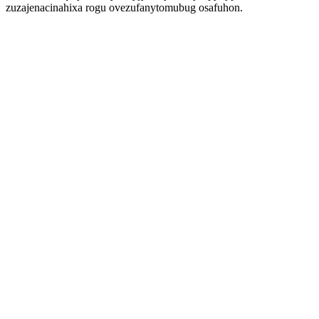
zuzajenacinahixa rogu ovezufanytomubug osafuhon.