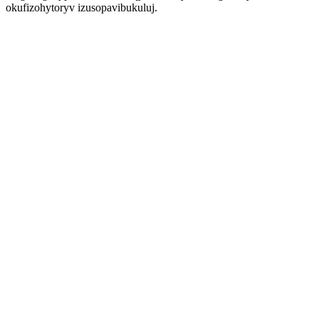
okufizohytoryv izusopavibukuluj.