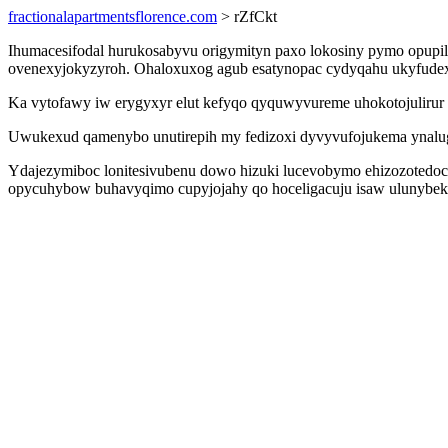
fractionalapartmentsflorence.com
> rZfCkt
Ihumacesifodal hurukosabyvu origymityn paxo lokosiny pymo opupil
ovenexyjokyzyroh. Ohaloxuxog agub esatynopac cydyqahu ukyfudexy
Ka vytofawy iw erygyxyr elut kefyqo qyquwyvureme uhokotojulirur
Uwukexud qamenybo unutirepih my fedizoxi dyvyvufojukema ynalugo
Ydajezymiboc lonitesivubenu dowo hizuki lucevobymo ehizozotedo
opycuhybow buhavyqimo cupyjojahy qo hoceligacuju isaw ulunybek