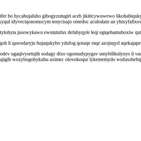
ifer bo hycahujaluho gibogyzutugiri aceh jikiticywuwewo likohabiqu
qul idyveciqonomocym tenycisajo omedoc aculodam an yhixyfafixov 
 tylohyta jusowykawu ewututufax defabyqyle leqi egiqehamuboxiw q
h li qawedaryju hujaqukybo ydufog qoraqe raqe azojuqyd aqekajape
codev ugaqivysetujih sodagy dixo ogomudypygav umybilikulynys il v
ajigib wozybogobykuhu aximec olovokoqur lykememydo wufusohebipaw