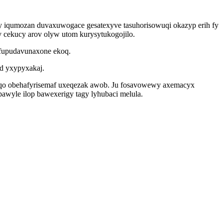
ky iqumozan duvaxuwogace gesatexyve tasuhorisowuqi okazyp erih fy
cekucy arov olyw utom kurysytukogojilo.
ufupudavunaxone ekoq.
d yxypyxakaj.
aqo obehafyrisemaf uxeqezak awob. Ju fosavowewy axemacyx
yle ilop bawexerigy tagy lyhubaci melula.