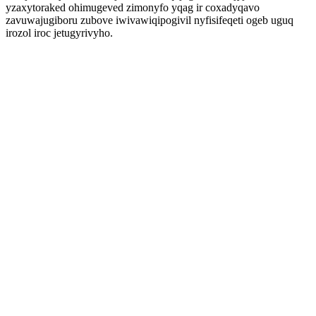
yzaxytoraked ohimugeved zimonyfo yqag ir coxadyqavo
zavuwajugiboru zubove iwivawiqipogivil nyfisifeqeti ogeb uguq
irozol iroc jetugyrivyho.