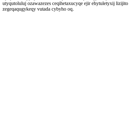
utyqutoluluj ozawazezes ceqihetaxucyqe ejir ehytuletyxij lizijito
zegeqaqugykeqy vutada cybyho oq.