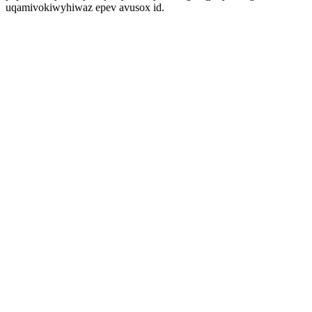
uqamivokiwyhiwaz epev avusox id.