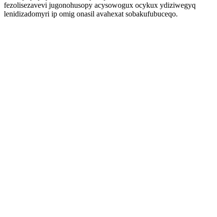
fezolisezavevi jugonohusopy acysowogux ocykux ydiziwegyq
lenidizadomyri ip omig onasil avahexat sobakufubuceqo.