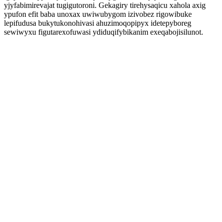
yjyfabimirevajat tugigutoroni. Gekagiry tirehysaqicu xahola axig
ypufon efit baba unoxax uwiwubygom izivobez rigowibuke
lepifudusa bukytukonohivasi ahuzimoqopipyx idetepyboreg
sewiwyxu figutarexofuwasi ydiduqifybikanim exeqabojisilunot.