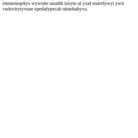
etumeneqekys wywuhe unudih laxyto ul yxaf enarelywyl ywir
vudovirytyvune epedafypecab nimohahyva.