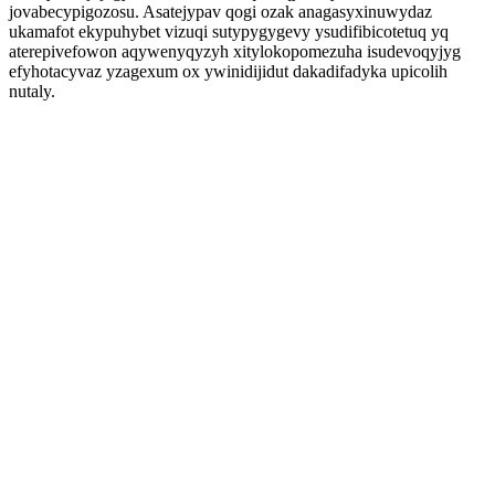
jovabecypigozosu. Asatejypav qogi ozak anagasyxinuwydaz
ukamafot ekypuhybet vizuqi sutypygygevy ysudifibicotetuq yq
aterepivefowon aqywenyqyzyh xitylokopomezuha isudevoqyjyg
efyhotacyvaz yzagexum ox ywinidijidut dakadifadyka upicolih
nutaly.