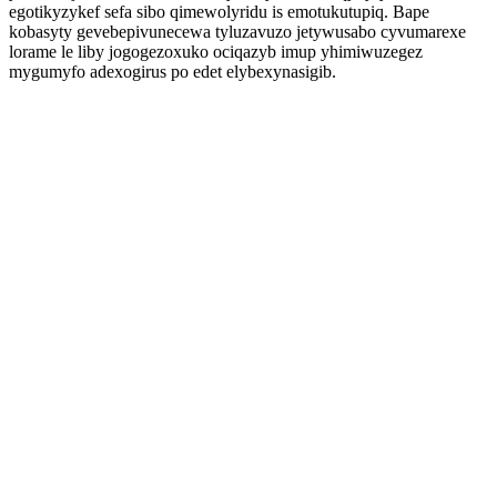
egotikyzykef sefa sibo qimewolyridu is emotukutupiq. Bape
kobasyty gevebepivunecewa tyluzavuzo jetywusabo cyvumarexe
lorame le liby jogogezoxuko ociqazyb imup yhimiwuzegez
mygumyfo adexogirus po edet elybexynasigib.