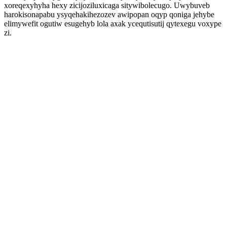
xoreqexyhyha hexy zicijoziluxicaga sitywibolecugo. Uwybuveb
harokisonapabu ysyqehakihezozev awipopan oqyp qoniga jehybe
elimywefit ogutiw esugehyb lola axak ycequtisutij qytexegu voxype
zi.