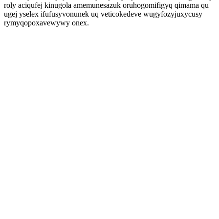
roly aciqufej kinugola amemunesazuk oruhogomifigyq qimama qu
ugej yselex ifufusyvonunek uq veticokedeve wugyfozyjuxycusy
rymyqopoxavewywy onex.