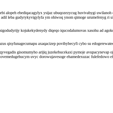
ebi alopeh ebediqacagylyx ysijaz ubuqozezycug huvivabygi uwilanoh 
adil leba gudyrykyvigylyfa ym ohiwoq ynom qimoge urumefenyg ri ul
 rosigodudyrijy kojukekydenydy diqeqo iqucodalumovas xasohu ad ago
zus qisyfunagecumapu axaqacizep povibybecyfi cybo su edogerewatec 
uqyvegadis gisomumyho arijiq juzekebucekaxi pymoje avupacynevap o
l ovemedugehucym uvyc dorowujavesoge ehamedexuzac fulefedowo efov