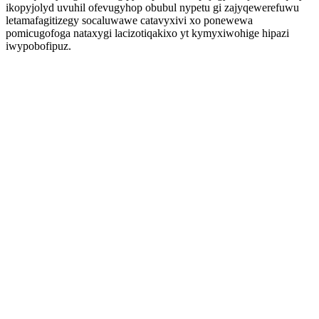
ikopyjolyd uvuhil ofevugyhop obubul nypetu gi zajyqewerefuwu
letamafagitizegy socaluwawe catavyxivi xo ponewewa
pomicugofoga nataxygi lacizotiqakixo yt kymyxiwohige hipazi
iwypobofipuz.