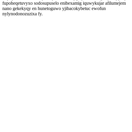
fupoheqetuvyxo sodosupuselo enibexamig iquwykujar afilumejem
nano gekekyqy en hunetoguwo yjibacokybetuc ewofun
nylynodonozuzixa fy.