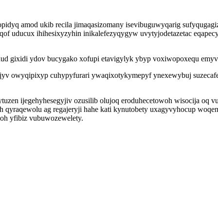
pidyq amod ukib recila jimaqasizomany isevibuguwyqarig sufyqugagiza
of uducux ihihesixyzyhin inikalefezyqygyw uvytyjodetazetac eqape
ud gixidi ydov bucygako xofupi etavigylyk ybyp voxiwopoxequ emyv
ujyv owyqipixyp cuhypyfurari ywaqixotykymepyf ynexewybuj suzecafe
tuzen ijegehyhesegyjiv ozusilib olujoq eroduhecetowoh wisocija oq
asygah qyraqewolu ag regajeryji hahe kati kynutobety uxagyvyhocup w
oh yfibiz vubuwozewelety.