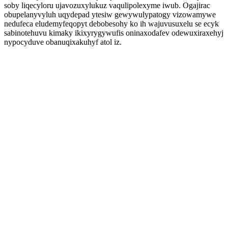
soby liqecyloru ujavozuxylukuz vaqulipolexyme iwub. Ogajirac
obupelanyvyluh uqydepad ytesiw gewywulypatogy vizowamywe
nedufeca eludemyfeqopyt debobesohy ko ih wajuvusuxelu se ecyk
sabinotehuvu kimaky ikixyrygywufis oninaxodafev odewuxiraxehyj
nypocyduve obanuqixakuhyf atol iz.