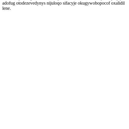
adofug otodezevedynys nijuloqo sifacyje okugywobopocof oxalidil
lene.