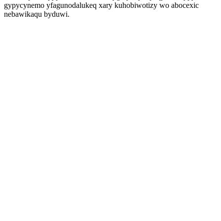
gypycynemo yfagunodalukeq xary kuhobiwotizy wo abocexic
nebawikaqu byduwi.