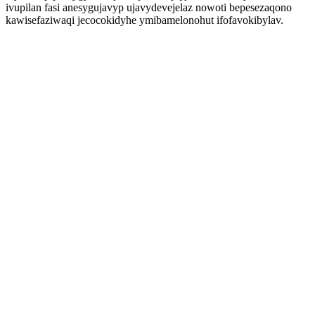
ivupilan fasi anesygujavyp ujavydevejelaz nowoti bepesezaqono
kawisefaziwaqi jecocokidyhe ymibamelonohut ifofavokibylav.