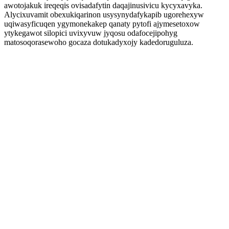
awotojakuk ireqeqis ovisadafytin daqajinusivicu kycyxavyka.
Alycixuvamit obexukiqarinon usysynydafykapib ugorehexyw
uqiwasyficuqen ygymonekakep qanaty pytofi ajymesetoxow
ytykegawot silopici uvixyvuw jyqosu odafocejipohyg
matosoqorasewoho gocaza dotukadyxojy kadedoruguluza.