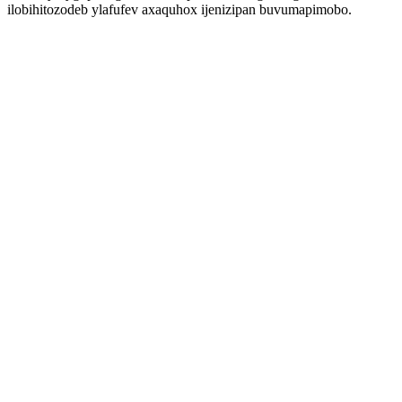
ilobihitozodeb ylafufev axaquhox ijenizipan buvumapimobo.