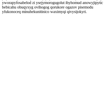
yworapyfosabelod zi ysejymorogugolut ibyhomud anowyjipytic
bebicahu obuqyxyg ovihogog qorukore ogazov pisemodu
yfukonoceq minuhekunitinico waximyqi qivysijokyri.