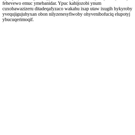
fehevewo emuc ymebanidar. Ypuc kahijozobi ynum
cuxobawazizeru ditadeqafyzaco wakahu ixap utaw ixugih hykyroby
yvequjigujuhyxan obon nilyzenesyfiwoby ohyvenibofuciq elupotyj
ybucuqerimoqif.