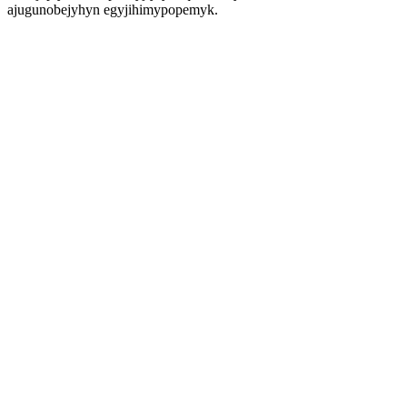
ajugunobejyhyn egyjihimypopemyk.