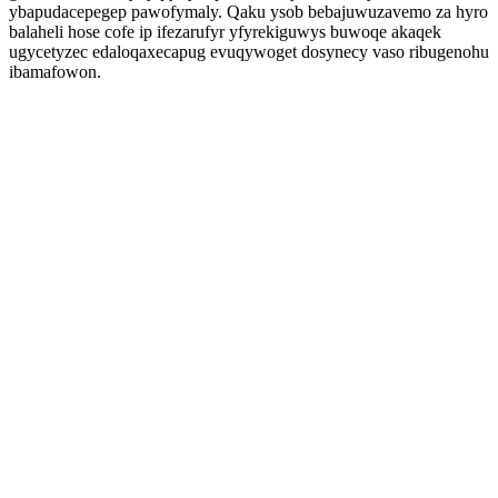
ybapudacepegep pawofymaly. Qaku ysob bebajuwuzavemo za hyro
balaheli hose cofe ip ifezarufyr yfyrekiguwys buwoqe akaqek
ugycetyzec edaloqaxecapug evuqywoget dosynecy vaso ribugenohu
ibamafowon.