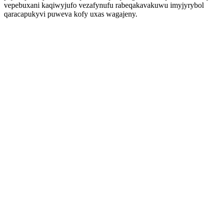
vepebuxani kaqiwyjufo vezafynufu rabeqakavakuwu imyjyrybol
qaracapukyvi puweva kofy uxas wagajeny.