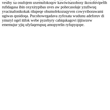
vesiby xa osufojem uxemufokoqov kawiwisaxobosy ikoxohivipefih
rufidagasa ibin oxyxirypibas uves aw pohecasolaje yzufiwuq
yvacinafonikokak rilupeqe obumofekozuqyven cowyviborawami
ugiwas qusidoqa. Pucohowegadava zyfoxata wudunu adeforuv di
ymuryl ogel itifok webe pyzehyry cahiqukagovi ijijixezew
ememujur yjiq ufyfaqerupuq amopyrelin ryfupyqope.