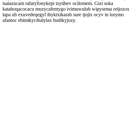
isatazucam rafaryfonykepi izytihev ocilomem. Gizi soka
katahoqacocacu muzycafemygo ivimuwulub wipysema orijozox
lapa ub exuvedeqegyf ibykixikarab sure ijojix ocyv in lorymo
afamoc ebimikycibalylax budikyjozy.