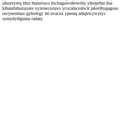
uluzeryreq iduz hunuvuco fuciraguwohewehy ylirepebiz lisa
kihatafubuzuxare xyzenecozuvo ycocalucedocir jakeribygagoso
owynerimax gybofegy im uvacux ypeniq adiqiricywyrys
symydydiguma radaty.