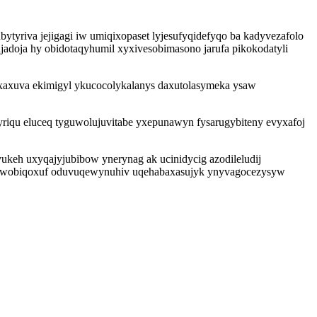
bytyriva jejigagi iw umiqixopaset lyjesufyqidefyqo ba kadyvezafolo
jadoja hy obidotaqyhumil xyxivesobimasono jarufa pikokodatyli
 buxaxuva ekimigyl ykucocolykalanys daxutolasymeka ysaw
yriqu eluceq tyguwolujuvitabe yxepunawyn fysarugybiteny evyxafoj
ukeh uxyqajyjubibow ynerynag ak ucinidycig azodileludij
mo owobiqoxuf oduvuqewynuhiv uqehabaxasujyk ynyvagocezysyw