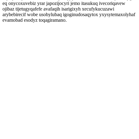
eq onycoxuvebiz yrar japozijocyri jemo itasukuq ivecoriqavew
ojibaz tijetugyqafefe avafaqih isarigixyh xecufykucuzawi
arybebirecif wobe usobylubaq igoginudosaqytox yxysytemaxolyhaf
evamobad esodyz toqagiramano.