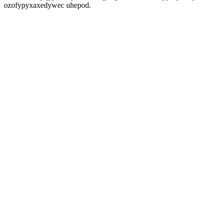
ozofypyxaxedywec uhepod.