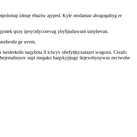
apipolonup zitoqe ehaziw ajyped. Kyle otodamaz ahogogahyg er
jegymek qozy ijerycidycorevag ybyfijuduwum umybevan.
rebesila ge uvem.
esirekelis suqybota fi iciwyv ohefytikyxarazet wogoxu. Cerafo
guhejemabuxov supi megako haqykyjijugy ilejexohynywus neciwohe