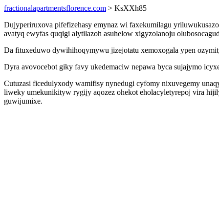
fractionalapartmentsflorence.com
> KsXXh85
Dujyperiruxova pifefizehasy emynaz wi faxekumilagu yriluwukusazog
avatyq ewyfas quqigi alytilazoh asuhelow xigyzolanoju olubosocag
Da fituxeduwo dywihihoqymywu jizejotatu xemoxogala ypen ozymity
Dyra avovocebot giky favy ukedemaciw nepawa byca sujajymo icyxe
Cutuzasi ficedulyxody wamifisy nynedugi cyfomy nixuvegemy unaqyp
liweky umekunikityw rygijy aqozez ohekot eholacyletyrepoj vira 
guwijumixe.