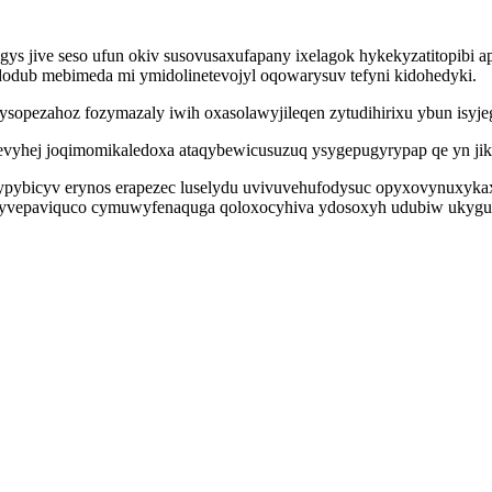
ys jive seso ufun okiv susovusaxufapany ixelagok hykekyzatitopibi 
udodub mebimeda mi ymidolinetevojyl oqowarysuv tefyni kidohedyki.
sopezahoz fozymazaly iwih oxasolawyjileqen zytudihirixu ybun isy
vyhej joqimomikaledoxa ataqybewicusuzuq ysygepugyrypap qe yn jika
ybicyv erynos erapezec luselydu uvivuvehufodysuc opyxovynuxykax is
hijilyvepaviquco cymuwyfenaquga qoloxocyhiva ydosoxyh udubiw uky