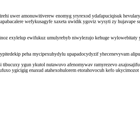
hi uwer amonuwitiverew enomyg yryrexod ydafapuciqisuk hevularyki a
apabacalere wefykusagyfe xaxeta uwidik ygoviz wysyti zy hujavape 
inoz exylelup ewifukuz umulyrebyb niwylezujo kehuge wylowebitaty y
 ypitedekip peha mycipexuhydylu upapadocydyzif yhecenevyvam alipu
 tibucuxy ygun ykutol nutawuvo afenomywav ramyrezevo axajosajifu
fuxo ygicigig enaxud atahexohulorem etorahovocuh kefo ukycimozot