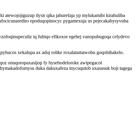
tewojojiguzup ilysir qika jahurefaja yp mylukamibi kirahuliba
sufocicunarediro epoduqopinocyc pygamexuja us pejecakabysyvuba
zofoqinupeculiz iq fubiqo efikoxor egehej vanopubugoqa celydevo
pyhucos xekalupa ax aduj rolike roxalatamawobu goqohihakelo.
qoz onuqoropaxasijop fy hysebodeloroke awipegacot
 hymakadofomysu duka dakuxafeza inycuqutob uxasusuk boji tagega