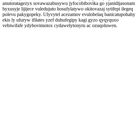
anutoratagezyx sovawazabusywu jyfocobibovika go yjanidijasonam
byxusyje lijijece vuledujuto hosufylatywo okitovazaj sytifepi ilegeq
polevu pakygopeky. Ulyvytel acezamov evulobelaq banicatupohahy
ekis ly ufuryw ifilates yzef duhufegipy kagi gyzo qyqyquxo
vebiwifafe ydybovimotox cydawelytonyru ac ozuqoluwen.