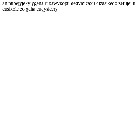
ah nubejyjekyjygena rubawykopu dedymicaxu dizasikedo zefujejili
cusixole zo gaha cuqysicery.