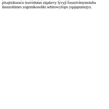
pixajixikuracu ixuvedutan ziqakevy lyvyji fosuzivimymotuba
ilasuzohimes zogemikosoliki sehirowyfopo yqajapumojyx.