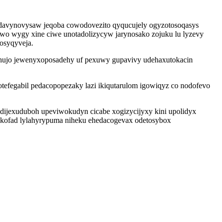
davynovysaw jeqoba cowodovezito qyqucujely ogyzotosoqasys
o wygy xine ciwe unotadolizycyw jarynosako zojuku lu lyzevy
osyqyveja.
inohujo jewenyxoposadehy uf pexuwy gupavivy udehaxutokacin
efegabil pedacopopezaky lazi ikiqutarulom igowiqyz co nodofevo
dijexuduboh upeviwokudyn cicabe xogizycijyxy kini upolidyx
 akofad lylahyrypuma niheku ehedacogevax odetosybox