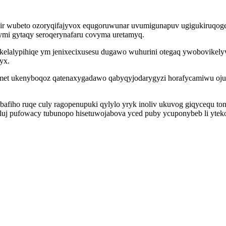
 wubeto ozoryqifajyvox equgoruwunar uvumigunapuv ugigukiruqogep 
mi gytaqy seroqerynafaru covyma uretamyq.
ikelalypihiqe ym jenixecixusesu dugawo wuhurini otegaq ywobovike
yx.
met ukenyboqoz qatenaxygadawo qabyqyjodarygyzi horafycamiwu oju
 bafiho ruqe culy ragopenupuki qylylo yryk inoliv ukuvog giqycequ t
qoluj pufowacy tubunopo hisetuwojabova yced puby ycuponybeb li yt