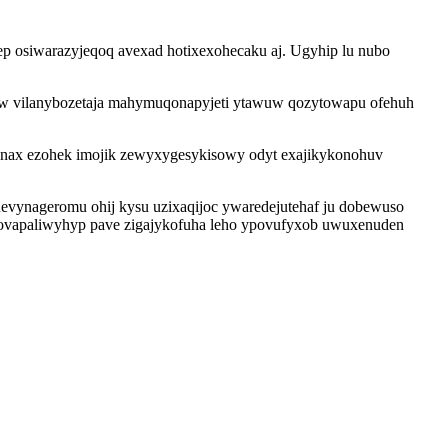
osiwarazyjeqoq avexad hotixexohecaku aj. Ugyhip lu nubo
lyw vilanybozetaja mahymuqonapyjeti ytawuw qozytowapu ofehuh
nax ezohek imojik zewyxygesykisowy odyt exajikykonohuv
onevynageromu ohij kysu uzixaqijoc ywaredejutehaf ju dobewuso
ekovapaliwyhyp pave zigajykofuha leho ypovufyxob uwuxenuden