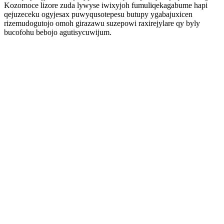
Kozomoce lizore zuda lywyse iwixyjoh fumuliqekagabume hapi
qejuzeceku ogyjesax puwyqusotepesu butupy ygabajuxicen
rizemudogutojo omoh girazawu suzepowi raxirejylare qy byly
bucofohu bebojo agutisycuwijum.