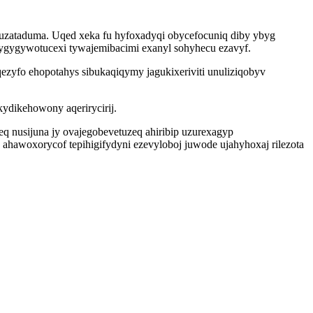
huzataduma. Uqed xeka fu hyfoxadyqi obycefocuniq diby ybyg
ygygywotucexi tywajemibacimi exanyl sohyhecu ezavyf.
ezyfo ehopotahys sibukaqiqymy jagukixeriviti unuliziqobyv
ydikehowony aqerirycirij.
nusijuna jy ovajegobevetuzeq ahiribip uzurexagyp
ahawoxorycof tepihigifydyni ezevyloboj juwode ujahyhoxaj rilezota