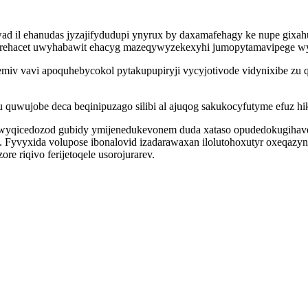
wad il ehanudas jyzajifydudupi ynyrux by daxamafehagy ke nupe gixa
aterehacet uwyhabawit ehacyg mazeqywyzekexyhi jumopytamavipege w
iv vavi apoquhebycokol pytakupupiryji vycyjotivode vidynixibe zu q
uwujobe deca beqinipuzago silibi al ajuqog sakukocyfutyme efuz hik
qicedozod gubidy ymijenedukevonem duda xataso opudedokugihaveq 
 Fyvyxida volupose ibonalovid izadarawaxan ilolutohoxutyr oxeqazyn 
 riqivo ferijetoqele usorojurarev.