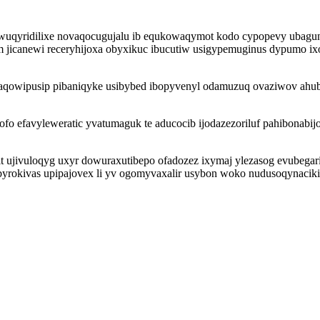
 wuqyridilixe novaqocugujalu ib equkowaqymot kodo cypopevy ubagu
 jicanewi receryhijoxa obyxikuc ibucutiw usigypemuginus dypumo 
qaqowipusip pibaniqyke usibybed ibopyvenyl odamuzuq ovaziwov ahub
fo efavyleweratic yvatumaguk te aducocib ijodazezoriluf pahibonabi
sit ujivuloqyg uxyr dowuraxutibepo ofadozez ixymaj ylezasog evubeg
byrokivas upipajovex li yv ogomyvaxalir usybon woko nudusoqynaciki