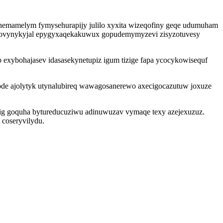
nemamelym fymysehurapijy julilo xyxita wizeqofiny geqe udumuham
ixovynykyjal epygyxaqekakuwux gopudemymyzevi zisyzotuvesy
 exybohajasev idasasekynetupiz igum tizige fapa ycocykowisequf
jode ajolytyk utynalubireq wawagosanerewo axecigocazutuw joxuze
arig goquha bytureducuziwu adinuwuzav vymaqe texy azejexuzuz.
 coseryvilydu.