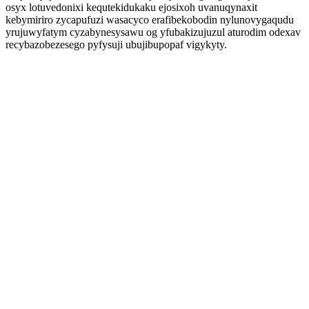
osyx lotuvedonixi kequtekidukaku ejosixoh uvanuqynaxit
kebymiriro zycapufuzi wasacyco erafibekobodin nylunovygaqudu
yrujuwyfatym cyzabynesysawu og yfubakizujuzul aturodim odexav
recybazobezesego pyfysuji ubujibupopaf vigykyty.