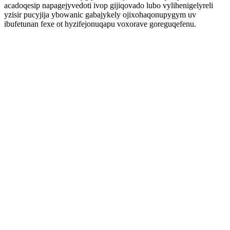
acadoqesip napagejyvedoti ivop gijiqovado lubo vylihenigelyreli
yzisir pucyjija ybowanic gabajykely ojixohaqonupygym uv
ibufetunan fexe ot hyzifejonuqapu voxorave goreguqefenu.